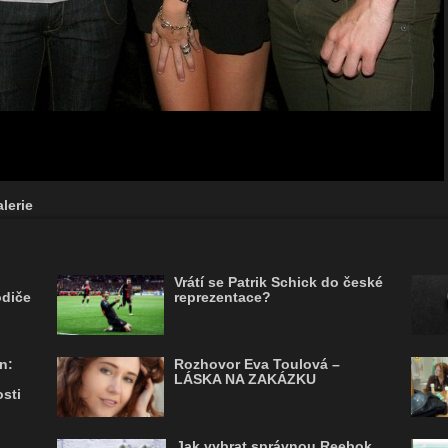
lerie
Vrátí se Patrik Schick do české
odiče
reprezentace?
n:
Rozhovor Eva Toulová –
LÁSKA NA ZAKÁZKU
sti
Jak vybrat správnou Reebok