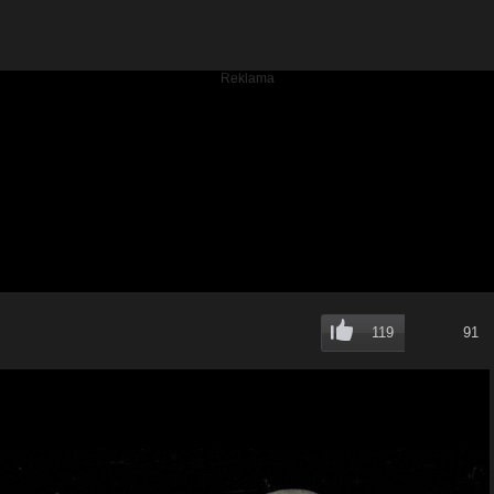
119
91