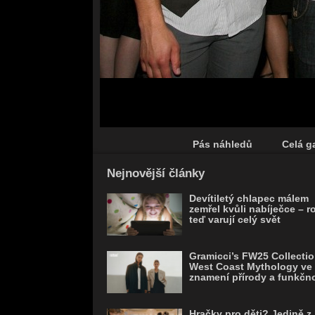
Pás náhledů
Celá ga
Save
Nejnovější články
Devítiletý chlapec málem
zemřel kvůli nabíječce – r
teď varují celý svět
Gramicci’s FW25 Collectio
West Coast Mythology ve
znamení přírody a funkčno
Hračky pro děti? Jedině z