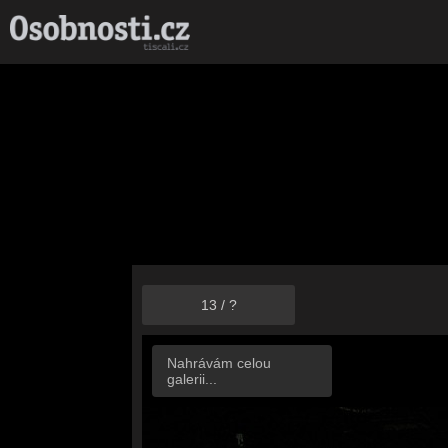
13
/
?
Nahrávám celou
galerii...