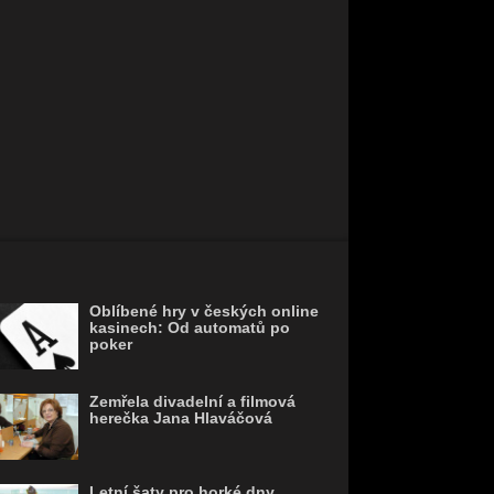
Oblíbené hry v českých online
kasinech: Od automatů po
poker
Zemřela divadelní a filmová
herečka Jana Hlaváčová
Letní šaty pro horké dny