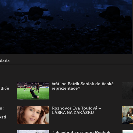
lerie
Vrátí se Patrik Schick do české
odiče
reprezentace?
n:
Rozhovor Eva Toulová –
LÁSKA NA ZAKÁZKU
sti
Jak vybrat správnou Reebok