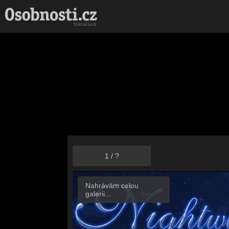
1
/
?
Nahrávám celou
galerii...