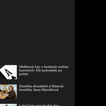
Oblíbené hry v českých online
kasinech: Od automatů po
poker
Zemřela divadelní a filmová
herečka Jana Hlaváčová
Letní šaty pro horké dny