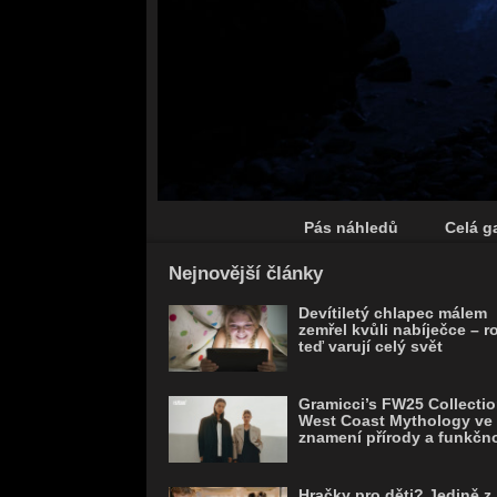
Pás náhledů
Celá ga
Save
Nejnovější články
Devítiletý chlapec málem
zemřel kvůli nabíječce – r
teď varují celý svět
Gramicci’s FW25 Collectio
West Coast Mythology ve
znamení přírody a funkčno
Hračky pro děti? Jedině z