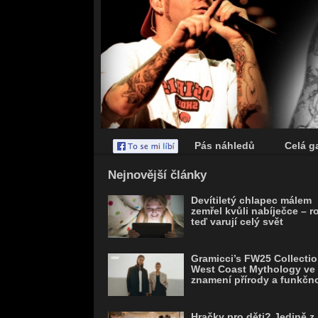
Pás náhledů
Celá ga
Save
Nejnovější články
Devítiletý chlapec málem
zemřel kvůli nabíječce – r
teď varují celý svět
Gramicci’s FW25 Collectio
West Coast Mythology ve
znamení přírody a funkčno
Hračky pro děti? Jedině z