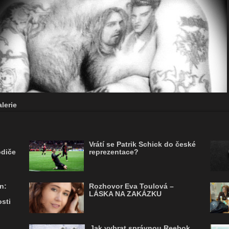
lerie
Vrátí se Patrik Schick do české
odiče
reprezentace?
n:
Rozhovor Eva Toulová –
LÁSKA NA ZAKÁZKU
sti
Jak vybrat správnou Reebok