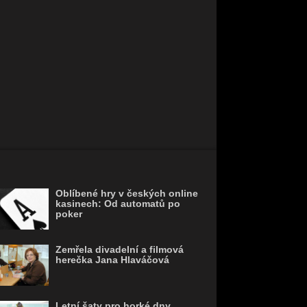
Oblíbené hry v českých online
kasinech: Od automatů po
poker
Zemřela divadelní a filmová
herečka Jana Hlaváčová
Letní šaty pro horké dny