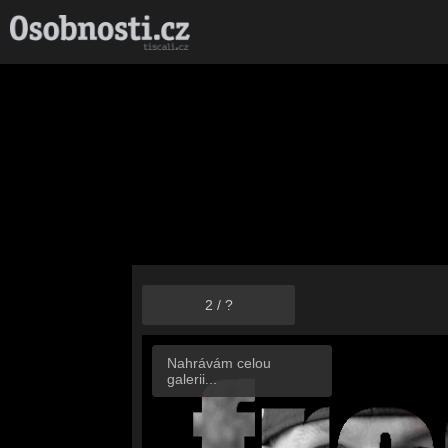
2
/
?
Nahrávám celou
galerii...