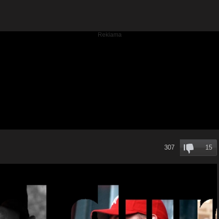
307
15