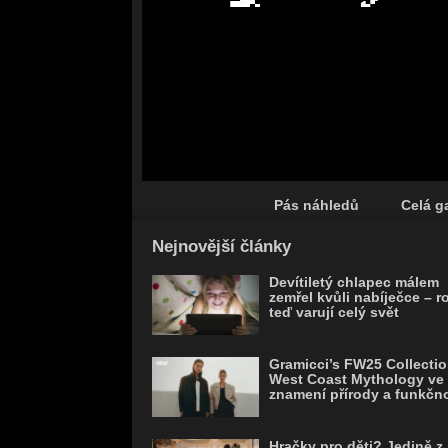
Pás náhledů
Celá ga
Save
Nejnovější články
Devítiletý chlapec málem
zemřel kvůli nabíječce – r
teď varují celý svět
Gramicci’s FW25 Collectio
West Coast Mythology ve
znamení přírody a funkčno
Hračky pro děti? Jedině z