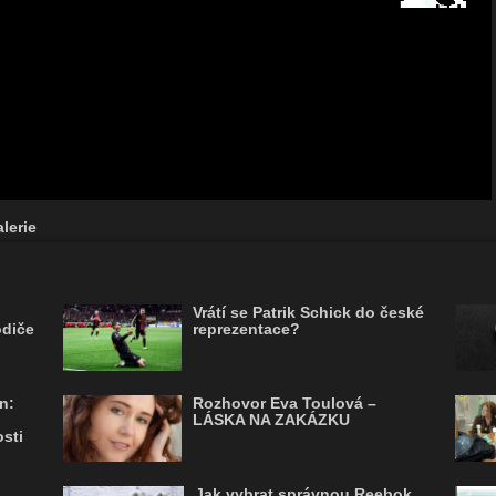
lerie
Vrátí se Patrik Schick do české
odiče
reprezentace?
n:
Rozhovor Eva Toulová –
LÁSKA NA ZAKÁZKU
sti
Jak vybrat správnou Reebok