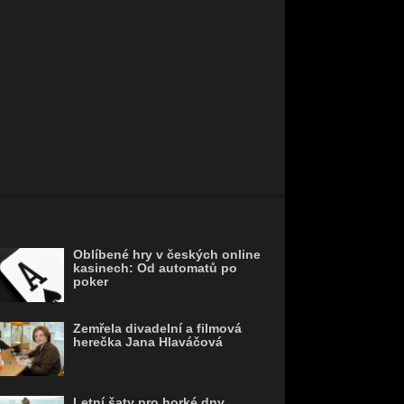
Oblíbené hry v českých online
kasinech: Od automatů po
poker
Zemřela divadelní a filmová
herečka Jana Hlaváčová
Letní šaty pro horké dny