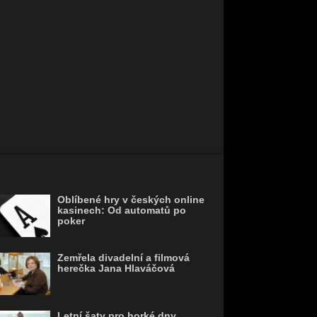
Oblíbené hry v českých online
kasinech: Od automatů po
poker
Zemřela divadelní a filmová
herečka Jana Hlaváčová
Letní šaty pro horké dny