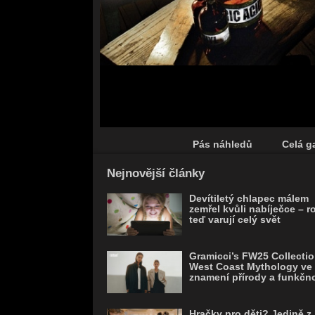
Pás náhledů
Celá ga
Save
Nejnovější články
Devítiletý chlapec málem
zemřel kvůli nabíječce – r
teď varují celý svět
Gramicci’s FW25 Collectio
West Coast Mythology ve
znamení přírody a funkčno
Hračky pro děti? Jedině z