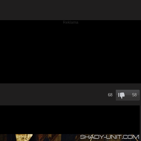
68
58