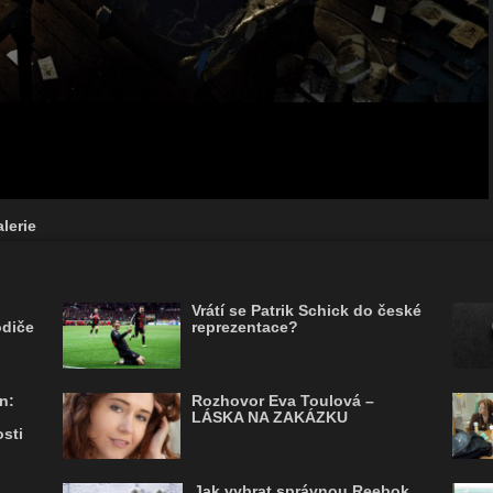
lerie
Vrátí se Patrik Schick do české
odiče
reprezentace?
n:
Rozhovor Eva Toulová –
LÁSKA NA ZAKÁZKU
sti
Jak vybrat správnou Reebok