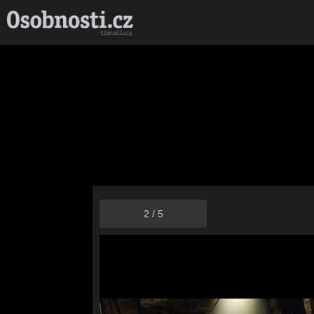
2
/
5