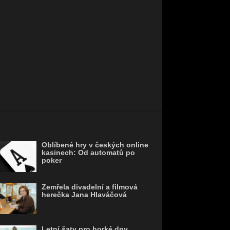
Oblíbené hry v českých online
kasinech: Od automatů po
poker
Zemřela divadelní a filmová
herečka Jana Hlaváčová
Letní šaty pro horké dny