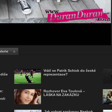
lerie
Vrátí se Patrik Schick do české
odiče
reprezentace?
n:
Rozhovor Eva Toulová –
LÁSKA NA ZAKÁZKU
sti
Jak vybrat správnou Reebok