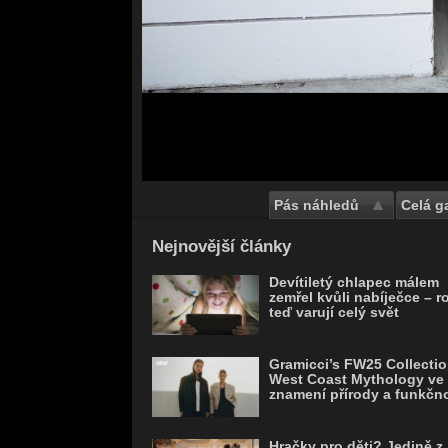
Pás náhledů
Celá ga
Save
Nejnovější články
Devítiletý chlapec málem
zemřel kvůli nabíječce – r
teď varují celý svět
Gramicci’s FW25 Collectio
West Coast Mythology ve
znamení přírody a funkčno
Hračky pro děti? Jedině z