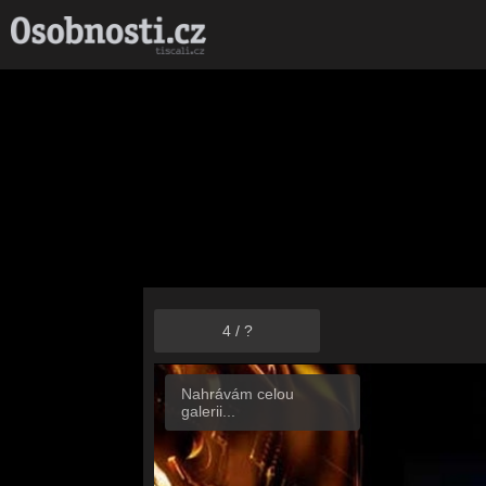
4
/
?
Nahrávám celou
galerii...