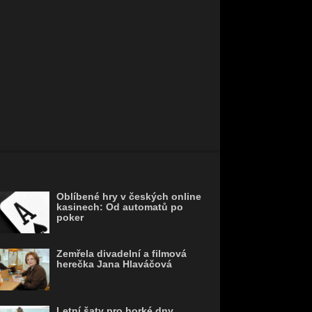
Oblíbené hry v českých online
kasinech: Od automatů po
poker
Zemřela divadelní a filmová
herečka Jana Hlaváčová
Letní šaty pro horké dny