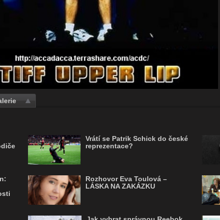
lerie
Vrátí se Patrik Schick do české
odiče
reprezentace?
n:
Rozhovor Eva Toulová –
LÁSKA NA ZAKÁZKU
sti
Jak vybrat správnou Reebok