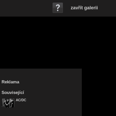
zavřít galerii
Reklama
Související
AC/DC