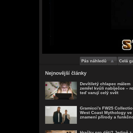
Pás náhledů
Celá ga
Save
Nejnovější články
Devítiletý chlapec málem
zemřel kvůli nabíječce – r
teď varují celý svět
Gramicci’s FW25 Collectio
West Coast Mythology ve
znamení přírody a funkčno
Hračky pro děti? Jedině z