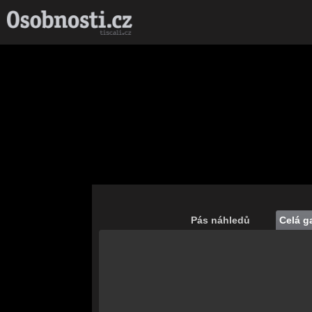
Pás náhledů
Celá ga
Save
Nahrávám celou
galerii...