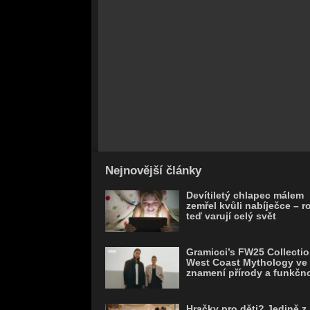
Nejnovější články
Devítiletý chlapec málem
zemřel kvůli nabíječce – r
teď varují celý svět
Gramicci’s FW25 Collectio
West Coast Mythology ve
znamení přírody a funkčno
Hračky pro děti? Jedině z