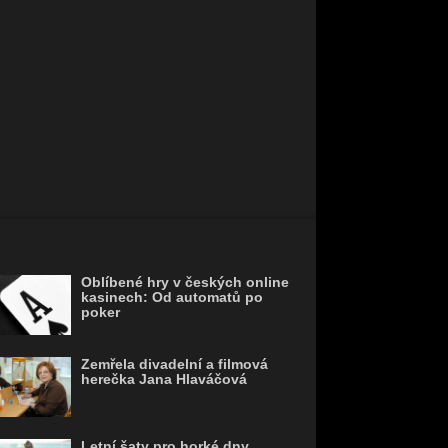
Oblíbené hry v českých online
kasinech: Od automatů po
poker
Zemřela divadelní a filmová
herečka Jana Hlaváčová
Letní šaty pro horké dny