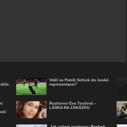
Vrátí se Patrik Schick do české
odiče
reprezentace?
n:
Rozhovor Eva Toulová –
LÁSKA NA ZAKÁZKU
sti
Jak vybrat správnou Reebok