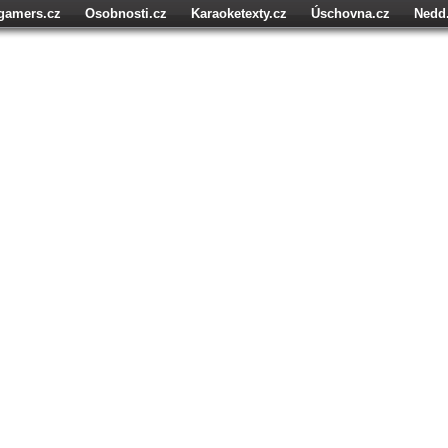
igamers.cz
Osobnosti.cz
Karaoketexty.cz
Úschovna.cz
Nedd
níze.cz
StartupInsider.cz