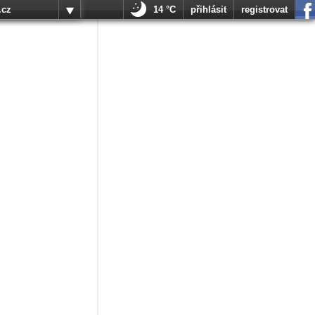
.cz
14 °C
přihlásit
registrovat