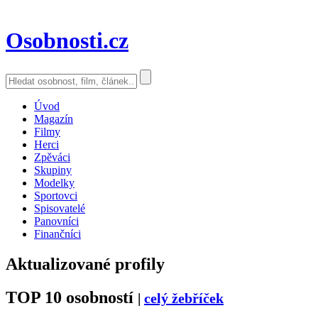
Osobnosti.cz
Úvod
Magazín
Filmy
Herci
Zpěváci
Skupiny
Modelky
Sportovci
Spisovatelé
Panovníci
Finančníci
Aktualizované profily
TOP 10 osobností
|
celý žebříček