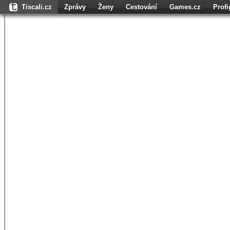
Tiscali.cz
Zprávy
Ženy
Cestování
Games.cz
Prof
Moulík.cz
Fights.cz
Sport
Dokina.cz
CZhity.cz
Našepe