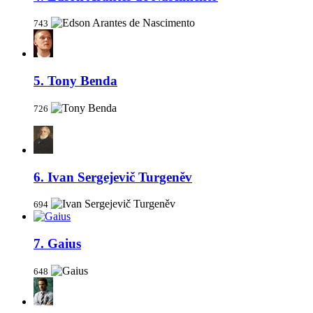
743
5. Tony Benda
726
6. Ivan Sergejevič Turgeněv
694
7. Gaius
648